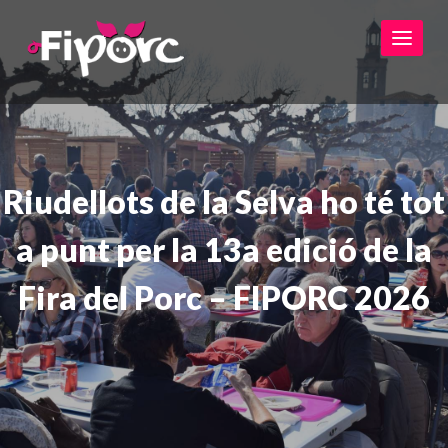
Toggl
Riudellots de la Selva ho té tot
a punt per la 13a edició de la
Fira del Porc – FIPORC 2026