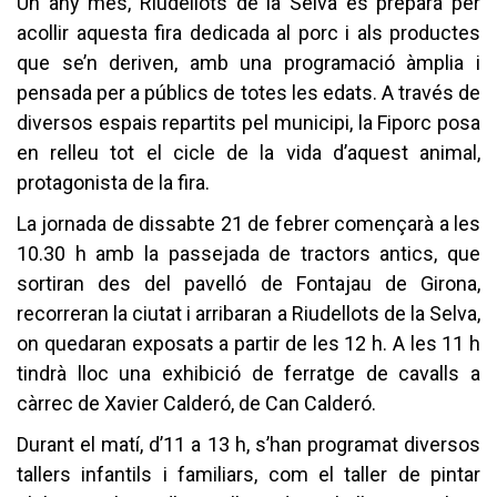
Un any més, Riudellots de la Selva es prepara per
acollir aquesta fira dedicada al porc i als productes
que se’n deriven, amb una programació àmplia i
pensada per a públics de totes les edats. A través de
diversos espais repartits pel municipi, la Fiporc posa
en relleu tot el cicle de la vida d’aquest animal,
protagonista de la fira.
La jornada de dissabte 21 de febrer començarà a les
10.30 h amb la passejada de tractors antics, que
sortiran des del pavelló de Fontajau de Girona,
recorreran la ciutat i arribaran a Riudellots de la Selva,
on quedaran exposats a partir de les 12 h. A les 11 h
tindrà lloc una exhibició de ferratge de cavalls a
càrrec de Xavier Calderó, de Can Calderó.
Durant el matí, d’11 a 13 h, s’han programat diversos
tallers infantils i familiars, com el taller de pintar